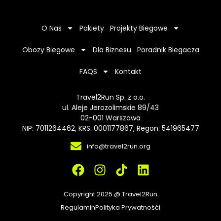
O Nas
Pakiety
Projekty Biegowe
Obozy Biegowe
Dla Biznesu
Poradnik Biegacza
FAQS
Kontakt
Travel2Run Sp. z o.o.
ul. Aleje Jerozolimskie 89/43
02-001 Warszawa
NIP: 7011264462, KRS: 0001177867, Regon: 541965477
info@travel2run.org
F
I
T
L
a
n
i
i
c
s
k
n
Copyright 2025 @ Travel2Run
e
t
t
k
Regulamin
Polityka Prywatnośći
b
a
o
e