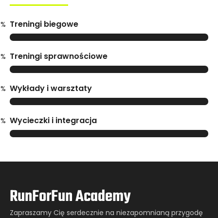
Treningi biegowe
0%
Treningi sprawnościowe
0%
Wykłady i warsztaty
0%
Wycieczki i integracja
0%
RunForFun Academy
Zapraszamy Cię serdecznie na niezapomnianą przygodę