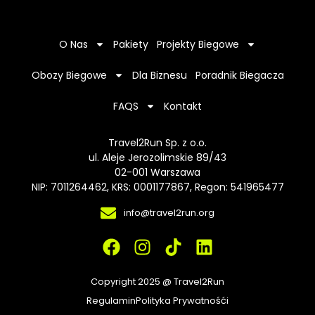
O Nas
Pakiety
Projekty Biegowe
Obozy Biegowe
Dla Biznesu
Poradnik Biegacza
FAQS
Kontakt
Travel2Run Sp. z o.o.
ul. Aleje Jerozolimskie 89/43
02-001 Warszawa
NIP: 7011264462, KRS: 0001177867, Regon: 541965477
info@travel2run.org
F
I
T
L
a
n
i
i
c
s
k
n
Copyright 2025 @ Travel2Run
e
t
t
k
Regulamin
Polityka Prywatnośći
b
a
o
e