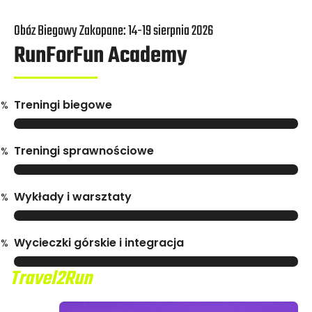
Obóz Biegowy Zakopane: 14-19 sierpnia 2026
RunForFun Academy
Treningi biegowe
0%
Treningi sprawnościowe
0%
Wykłady i warsztaty
0%
Wycieczki górskie i integracja
0%
Travel2Run