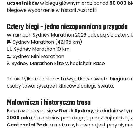
uczestników
w biegu głównym oraz ponad
50 000 bi
biegowe wydarzenie w historii Australii!
Cztery biegi - jedna niezapomniana przygoda
W ramach Sydney Marathon 2026 odbędą się cztery bi
🏁 Sydney Marathon (42,195 km)
🏃‍♀️ Sydney Marathon 10 km
👟 Sydney Mini Marathon
♿ Sydney Marathon Elite Wheelchair Race
To nie tylko maraton – to wyjątkowe święto biegania
osoby towarzyszące i kibiców z całego świata.
Malownicza i historyczna trasa
Bieg rozpoczyna się w
North Sydney
, dokładnie w ty
2000 roku
. Uczestnicy przebiegają przez najbardziej
Centennial Park
, a meta usytuowana jest przy słynn