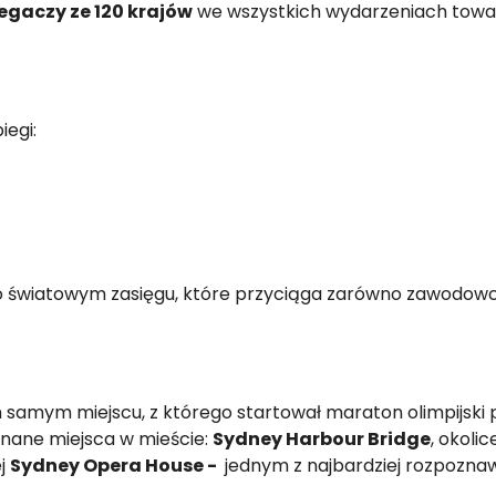
egaczy ze 120 krajów
we wszystkich wydarzeniach towar
egi:
 o światowym zasięgu, które przyciąga zarówno zawodowcó
m samym miejscu, z którego startował maraton olimpijski
 znane miejsca w mieście:
Sydney Harbour Bridge
, okoli
ej
Sydney Opera House -
jednym z najbardziej rozpoznawa