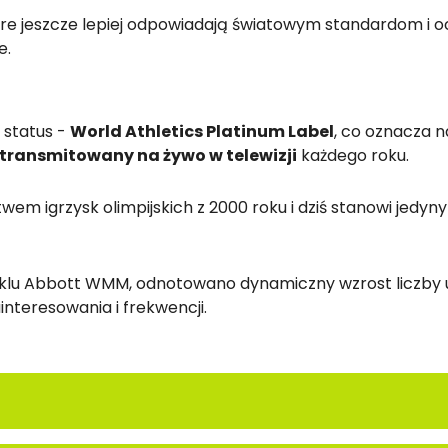
re jeszcze lepiej odpowiadają światowym standardom i 
e.
 status -
World Athletics Platinum Label
, co oznacza n
 transmitowany na żywo w telewizji
każdego roku.
em igrzysk olimpijskich z 2000 roku i dziś stanowi jedyny
yklu Abbott WMM, odnotowano dynamiczny wzrost liczby 
nteresowania i frekwencji.