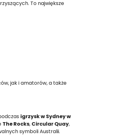
zyszących. To największe
w, jak i amatorów, a także
 podczas
igrzysk w Sydney w
ce
The Rocks
,
Circular Quay
,
lnych symboli Australii.