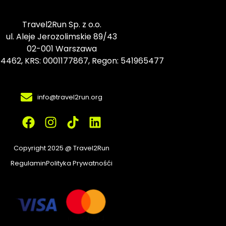
Travel2Run Sp. z o.o.
ul. Aleje Jerozolimskie 89/43
02-001 Warszawa
264462, KRS: 0001177867, Regon: 541965477
info@travel2run.org
F
I
T
L
a
n
i
i
c
s
k
n
Copyright 2025 @ Travel2Run
e
t
t
k
Regulamin
Polityka Prywatnośći
b
a
o
e
o
g
k
d
o
r
i
k
a
n
m