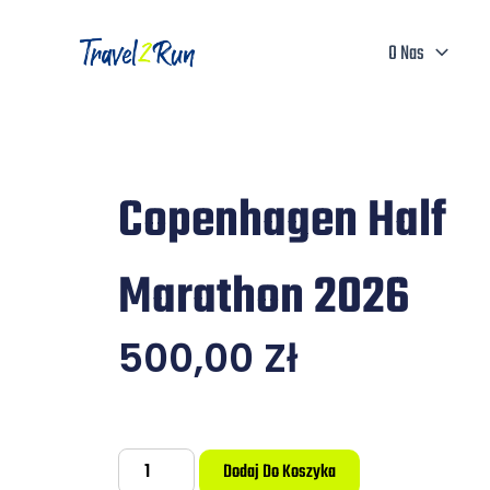
Przejdź
do
O Nas
treści
Copenhagen Half
Marathon 2026
500,00
Zł
ilość
Dodaj Do Koszyka
Copenhagen