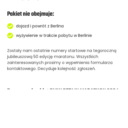
Pakiet nie obejmuje:
dojazd i powrót z Berlina
wyżywienie w trakcie pobytu w Berlinie
Zostały nam ostatnie numery startowe na tegoroczną
jubileuszową 50 edycję maratonu. Wszystkich
zainteresowanych prosimy o wypełnienia formularza
kontaktowego. Decyduje kolejność zgłoszeń.
Zarezerwuj pakiet BMW BERLIN MARATHON 2024
Biegaj i Podróżuj